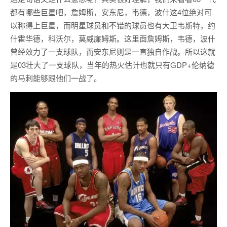
都有哪些巨星吧，詹姆斯，安东尼，韦德，波什这4位绝对可
以称得上巨星，而明星球员和不错的球员也有大卫韦斯特，约
什霍华德，科沃尔，莫威廉姆斯。这里面詹姆斯，韦德，波什
曾经效力了一支球队，而安东尼则是一直独自作战。所以这就
是03壮大了一支球队，当年的热火估计也就只有GDP+伦纳德
的马刺能够跟他们一战了。