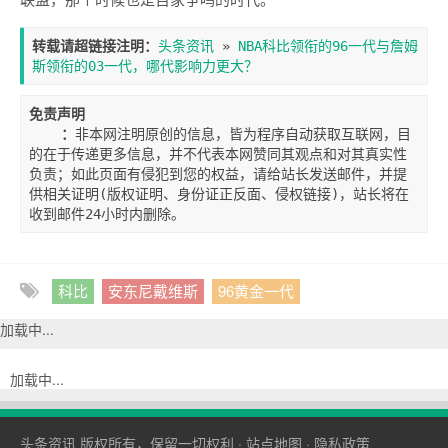
转载请超链接注明：
头条资讯
 » 
NBA科比领衔的96一代与詹姆
斯领衔的03一代，哪代影响力更大？
免责声明

    ：
非本网注明原创的信息，皆为程序自动获取互联网，目
的在于传递更多信息，并不代表本网赞同其观点和对其真实性
负责；如此页面有侵犯到您的权益，请给站长发送邮件，并提
供相关证明(版权证明、身份证正反面、侵权链接)，站长将在
收到邮件24小时内删除。
科比
安东尼戴维斯
96黄金一代
加载中...
加载中...
头条资讯
版权所有，保留一切权利 ·
站点地图
·
隐私政策