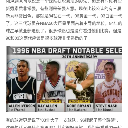
NBA选秀可以说是一个球队摆脱窘境的办法，但是有时候有些
新秀素质非常强，有些则是差强人意。现在比较公认的有三届
新秀非常出色，那就是84钻石一代，96黄金一代，03白金一代
了，这三代球员在NBA50大巨星里面占着主导的地位。84年的
球星早就全部退役了，很多球迷也是没有看过他们比赛，但是
96和03这两代应该是很多球迷非常熟悉的了。
有的球迷更是说了“03壮大了一支球队，96撑起了整个联盟”，
这是句话又是什么意思呢？其实很好理解，我们来看看03一代