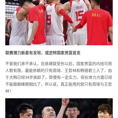
联赛潜力新星有发现，或逆转国家男篮首发
不管我们承不承认，自易建联受伤以后，国家男篮的内线可用
人数有限，最能依赖的只有周琦、王哲林和韩德君三人了，由
于大韩已经34岁高龄了，即便有一定实力，但在体力方面已经
不能跟巅峰期相比了，所以说，真正能用的就只有周琦与王哲
林！