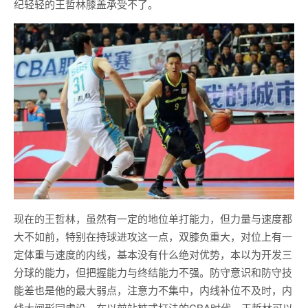
纪轻轻的王哲林膝盖承受不了。
现在的王哲林，虽然有一定的地位单打能力，但力量与速度都
大不如前，特别在持球进攻这一点，双膝负重大，对位上有一
定体重与速度的内线，基本没有什么绝对优势，本以为开发三
分球的能力，但把握能力与终结能力不强。防守意识和防守技
能差‬也是‬他‬的‬最大‬弱点‬，注意力不集中‬，内线‬补位‬不及时‬，内
线‬大闸‬形同‬虚设‬。在以前‬站桩‬式‬打法‬的‬CBA时代，王哲林可以‬