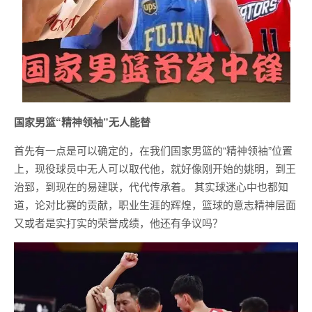
国家男篮“精神领袖”无人能替
首先有一点是可以确定的，在我们国家男篮的“精神领袖”位置
上，现役球员中无人可以取代他，就好像刚开始的姚明，到王
治郅，到现在的易建联，代代传承着。 其实球迷心中也都知
道，论对比赛的贡献，职业生涯的辉煌，篮球的意志精神层面
又或者是实打实的荣誉成绩，他还有争议吗？