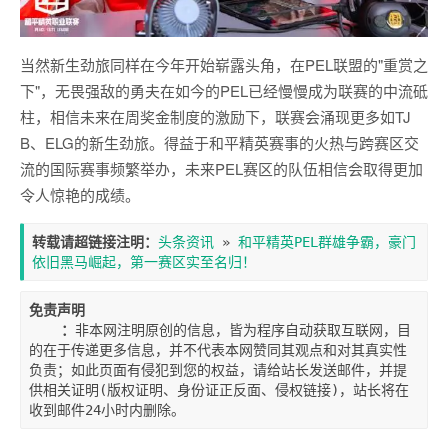
当然新生劲旅同样在今年开始崭露头角，在PEL联盟的"重赏之
下"，无畏强敌的勇夫在如今的PEL已经慢慢成为联赛的中流砥
柱，相信未来在周奖金制度的激励下，联赛会涌现更多如TJ
B、ELG的新生劲旅。得益于和平精英赛事的火热与跨赛区交
流的国际赛事频繁举办，未来PEL赛区的队伍相信会取得更加
令人惊艳的成绩。
转载请超链接注明：
头条资讯
 » 
和平精英PEL群雄争霸，豪门
依旧黑马崛起，第一赛区实至名归！
免责声明

    ：
非本网注明原创的信息，皆为程序自动获取互联网，目
的在于传递更多信息，并不代表本网赞同其观点和对其真实性
负责；如此页面有侵犯到您的权益，请给站长发送邮件，并提
供相关证明(版权证明、身份证正反面、侵权链接)，站长将在
收到邮件24小时内删除。