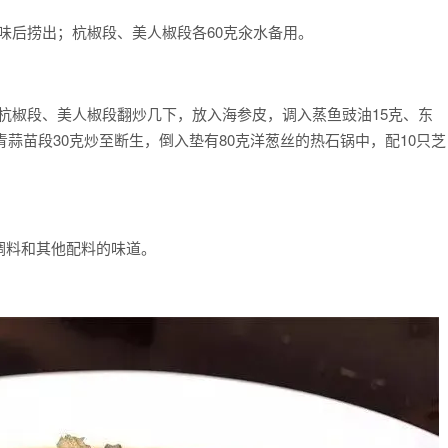
涩味后捞出；杭椒段、美人椒段各60克氽水备用。
。
加杭椒段、美人椒段翻炒几下，放入海参皮，调入蒸鱼豉油15克、东
青蒜苗段30克炒至断生，倒入垫有80克洋葱丝的热石锅中，配10只芝
调料和其他配料的味道。