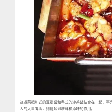
这道菜把川式的豆瓣酱和粤式的沙茶酱结合在一起，事
入的大量啤酒，则能起到增鲜和添味的作用。