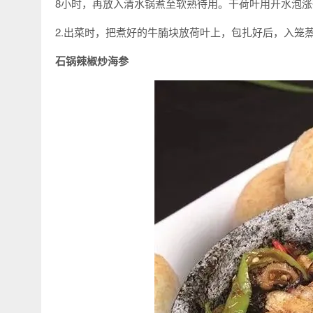
8小时，再放入清水锅煮至软熟待用。干荷叶用开水泡涨
2.出菜时，把煮好的牛腩块放荷叶上，包扎好后，入笼
石锅辣椒炒海参