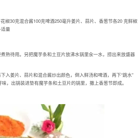
0克干花椒30克混合酱100克啤酒250毫升姜片、蒜片、香葱节各20 克鲜椒
各适量
浸煮熟待用。另把魔芋条和土豆片放沸水锅里汆一水，捞出来放盛器
再下入姜片、蒜片和混合酱炒出颜色，倒入鲜汤和啤酒，再下“跳水”
好味，出锅装进垫有魔芋条和土豆片的锅里，撒上香葱节即成。