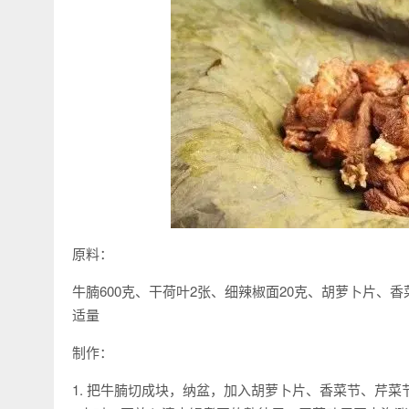
原料：
牛腩600克、干荷叶2张、细辣椒面20克、胡萝卜片
适量
制作：
1. 把牛腩切成块，纳盆，加入胡萝卜片、香菜节、芹