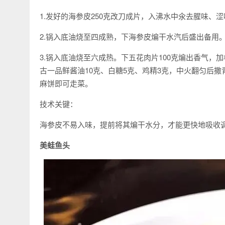
1.发好的海参皮250克改刀成片，入沸水中氽去腥味、
2.锅入底油烧至四成熟，下海参皮煸干水汽后盛出备用
3.锅入底油烧至六成热。下五花肉片100克煸出香气，
古一品鲜酱油10克、白糖5克、鸡精3克，中火翻匀后撒
麻饼即可走菜。
技术关键：
海参皮不易入味，提前将其煸干水分，才能更快地吸收
美蛙鱼头