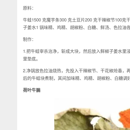
原料：
牛蛙1500 克魔芋条300 克土豆片200 克干辣椒节10
子姜水1 锅味精、鸡精、胡椒粉、白糖、鲜汤、色拉油
制作：
1.把牛蛙宰杀治净，斩成大块，然后放入鲜椒子姜水里
里垫底。
2.净锅放色拉油烧热，先投入干辣椒节、干花椒炝香，
后的牛蛙块煮制，其间加味精、鸡精、胡椒粉、白糖调
荷叶牛腩