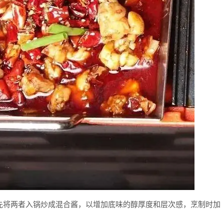
先将两者入锅炒成混合酱，以增加底味的醇厚度和层次感，烹制时加