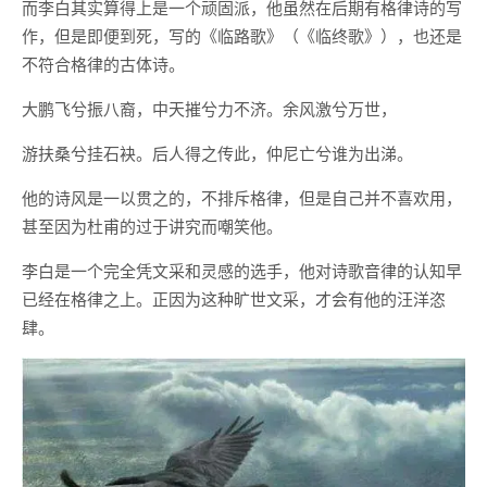
而李白其实算得上是一个顽固派，他虽然在后期有格律诗的写
作，但是即便到死，写的《临路歌》（《临终歌》），也还是
不符合格律的古体诗。
大鹏飞兮振八裔，中天摧兮力不济。余风激兮万世，
游扶桑兮挂石袂。后人得之传此，仲尼亡兮谁为出涕。
他的诗风是一以贯之的，不排斥格律，但是自己并不喜欢用，
甚至因为杜甫的过于讲究而嘲笑他。
李白是一个完全凭文采和灵感的选手，他对诗歌音律的认知早
已经在格律之上。正因为这种旷世文采，才会有他的汪洋恣
肆。