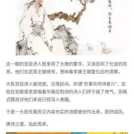
这一朝的宫廷诗人既享用了大唐的繁华，又体验到了仕途的险
恶。他们在武周王朝得宠，意味着李唐王朝复位后的清算。
大批宫廷诗人被流放，沦落民间。所谓“世事坎坷诗者兴”，这
些在宫殿里老是唱着华美应制诗的诗人们终于接了地气，而格
式精良对他们来说已经深入骨髓。
于是一大批优美而又内容充实的诗歌被创作出来，蔚然成风。
唐诗之盛，由此而来。