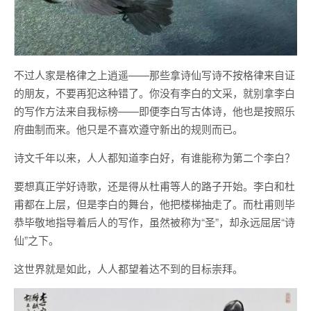
不过人家是格律之上逍遥——那些拿诗仙写诗不按格律来自证
的朋友，不要再犯这种错了。你没有李白的文采，就别拿李白
的写作方法来自我标榜——即便李白写古体诗，他也是按照乐
府曲制而来。他只是不喜欢遵守新出的规则而已。
诗文千年以来，人人都知道李白好，有谁能称为第二个李白？
要想真正学好诗歌，还是得从杜甫等人的路子开始。李白和杜
甫都在上层，但是李白的舞台，他把楼梯抽走了。而杜甫则毕
恭毕敬地指导着后人的写作，虽然被称为“圣”，却永远屈居“诗
仙”之下。
这世界就是如此，人人都望着达不到的目标崇拜。